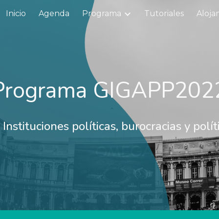
Inicio
Agenda
Programa
Tutoriales
Aloja
ip to main content
Skip to navigat
Programa GIGAPP202
nstituciones políticas, burocracias y polít