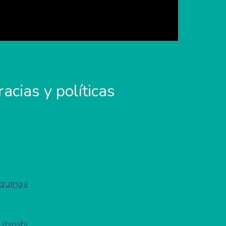
acias y políticas 
iquinga
ubiosbl