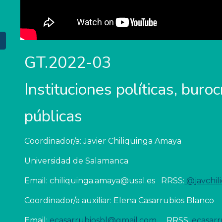
GT.2022-03
Instituciones políticas, burocr
públicas
Coordinador/a: Javier Chiliquinga Amaya
Universidad de Salamanca
Email: chiliquinga.amaya@usal.es   RRSS:
 @javchil
Coordinador/a auxiliar: Elena Casarrubios Blanco
Email: 
ecasarrubiosbl@gmail.com
     RRSS: 
ecasarr