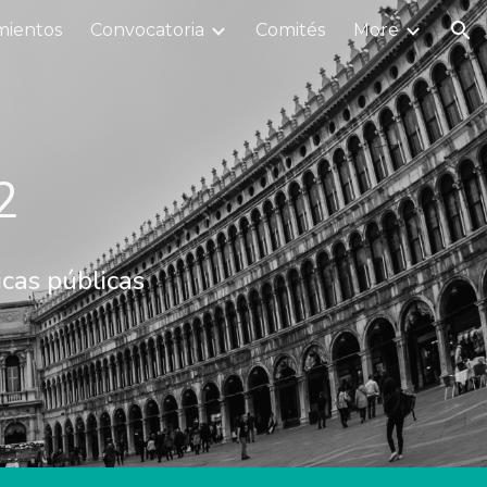
mientos
Convocatoria
Comités
More
ion
2
icas públicas