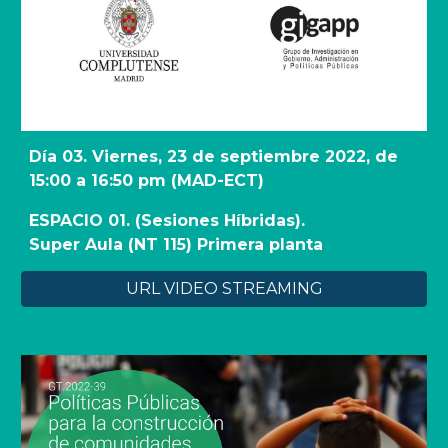
Día 03. Viernes, 23 de septiembre 2022, de 
15:00 a 16:50 pm (MAD-ECT)
ESPACIO 01. (Sesiones Híbridas).
Super Aula (NT 115) Primera planta 
URL VIDEO STREAMING